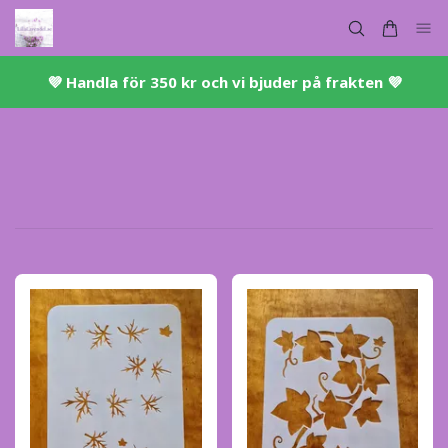
💜 ​Handla för 350 kr och vi bjuder på frakten 💜​