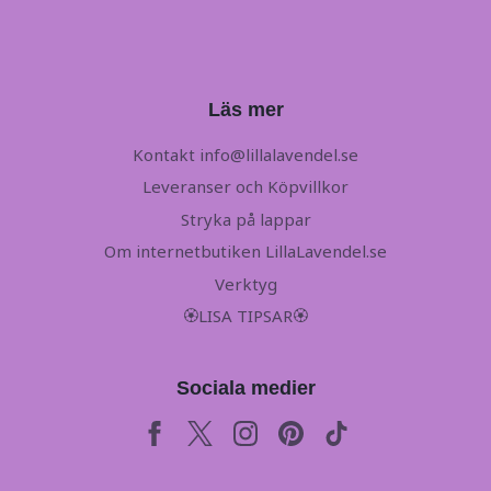
Läs mer
Kontakt
info@lillalavendel.se
Leveranser och Köpvillkor
Stryka på lappar
Om internetbutiken LillaLavendel.se
Verktyg
🏵LISA TIPSAR🏵
Sociala medier