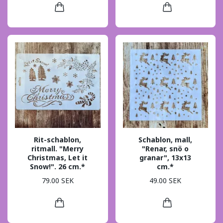
Rit-schablon,
Schablon, mall,
ritmall. "Merry
"Renar, snö o
Christmas, Let it
granar", 13x13
Snow!". 26 cm.*
cm.*
79.00 SEK
49.00 SEK