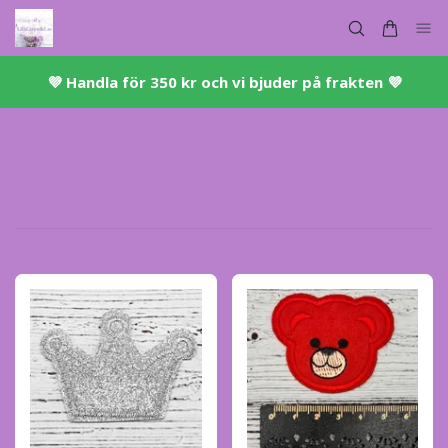
💜 ​Handla för 350 kr och vi bjuder på frakten 💜​