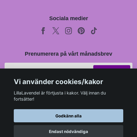
Sociala medier
Prenumerera på vårt månadsbrev
Prenumerera
Vi använder cookies/kakor
LillaLavendel är förtjusta i kakor. Välj innan du
fortsätter!
Godkänn alla
Endast nödvändiga
© 2026 LillaLavendel.se
–
Powered by Quickbutik