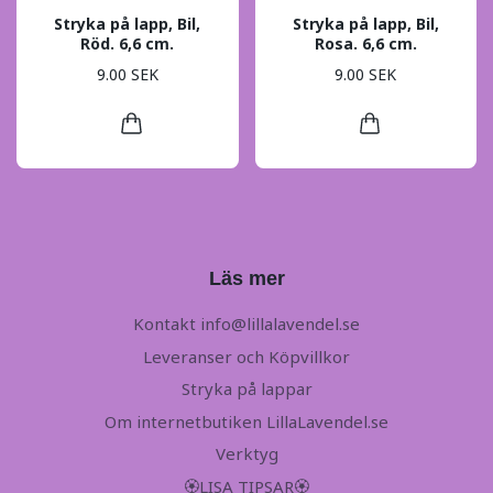
Stryka på lapp, Bil,
Stryka på lapp, Bil,
Röd. 6,6 cm.
Rosa. 6,6 cm.
9.00 SEK
9.00 SEK
Läs mer
Kontakt
info@lillalavendel.se
Leveranser och Köpvillkor
Stryka på lappar
Om internetbutiken LillaLavendel.se
Verktyg
🏵LISA TIPSAR🏵