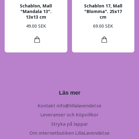
Schablon, Mall
Schablon 17, Mall
"Mandala 13".
"Blomma". 25x17
13x13 cm
cm
49.00 SEK
69.00 SEK
Läs mer
Kontakt
info@lillalavendel.se
Leveranser och Köpvillkor
Stryka på lappar
Om internetbutiken LillaLavendel.se