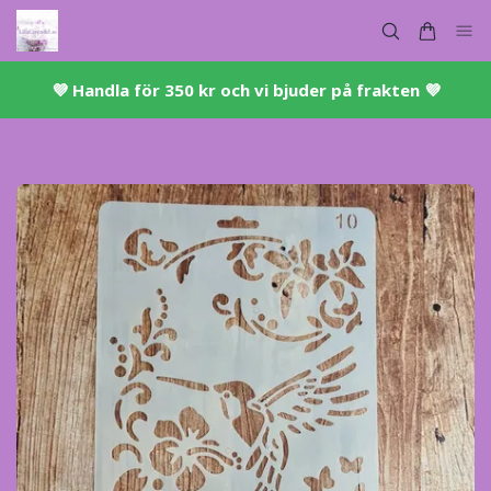
💜 ​Handla för 350 kr och vi bjuder på frakten 💜​