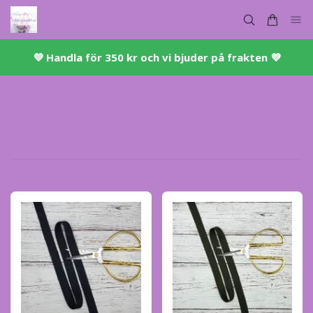
💜 ​Handla för 350 kr och vi bjuder på frakten 💜​