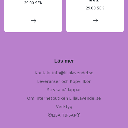
29.00 SEK
29.00 SEK
Läs mer
Kontakt
info@lillalavendel.se
Leveranser och Köpvillkor
Stryka på lappar
Om internetbutiken LillaLavendel.se
Verktyg
🏵LISA TIPSAR🏵