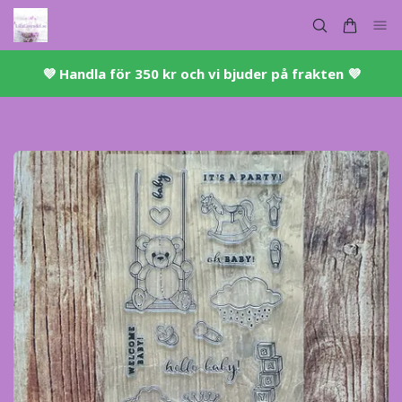
💜 ​Handla för 350 kr och vi bjuder på frakten 💜​