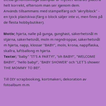
helt korrekt, eftersom man ser igenom dem.
Används tillsammans med stämpelfärg och "akrylblock" -
en tjock plastskiva (färg o block säljer inte vi, men finns på
de flesta hobbybutiker).
Motiv;
hjärta, nalle på gunga, gunghäst, säkerhetsnål m
stjärna, säkerhetsnål, moln m regndroppar, säkerhetsnål
m hjärta, napp, klossar "BABY", moln, krona, nappflaska,
skallra, luftballong m hjärta.
Texter;
"baby" "IT'S A PARTY!", "oh BABY!", "WELCOME
BABY!", "hello baby!", "BABY SHOWER" och "LET´S shower
THE MOMMY TO BE!".
Till DIY scrapbooking, kortmakeri, dekoration av
fotoalbum m.m.