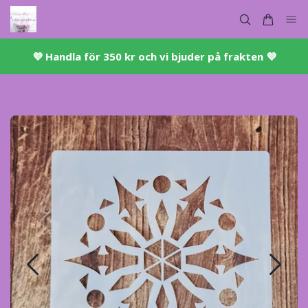
💜 ​Handla för 350 kr och vi bjuder på frakten 💜​