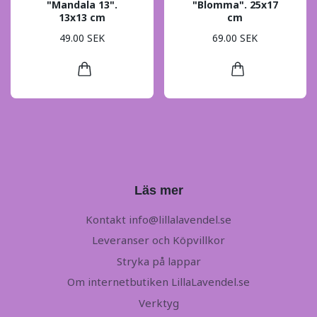
"Mandala 13".
"Blomma". 25x17
13x13 cm
cm
49.00 SEK
69.00 SEK
Läs mer
Kontakt
info@lillalavendel.se
Leveranser och Köpvillkor
Stryka på lappar
Om internetbutiken LillaLavendel.se
Verktyg