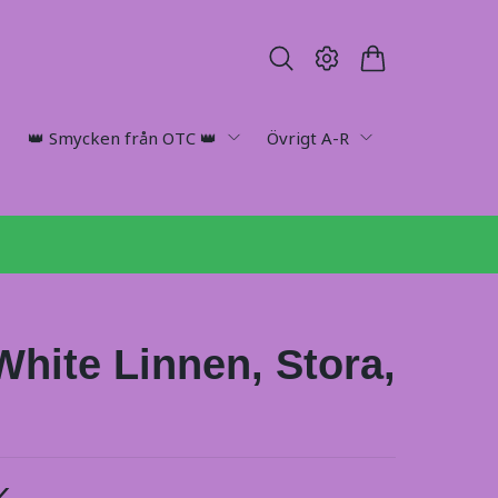
👑 Smycken från OTC 👑
Övrigt A-R
 White Linnen, Stora,