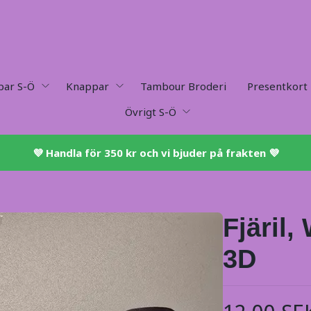
par S-Ö
Knappar
Tambour Broderi
Presentkort
Övrigt S-Ö
💜 ​Handla för 350 kr och vi bjuder på frakten 💜​
Fjäril,
3D