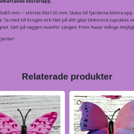
elhäftande klisterlapp.
5x85 mm -- största 90x120 mm. Stuka till fjärilarna klistra upp
. Ta med till krogen och fäst på ditt glas! Dekorera cupcakes o
net. Sätt på väggen ovanför sängen. Finns huuur många möjlig
ärilar!
Relaterade produkter