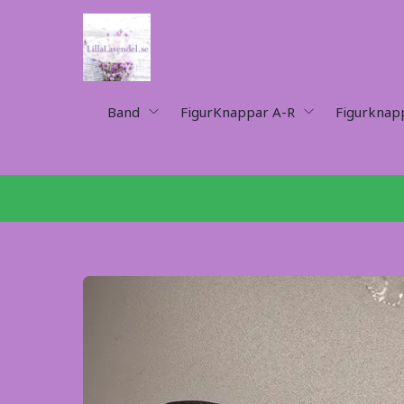
Band
FigurKnappar A-R
Figurknap