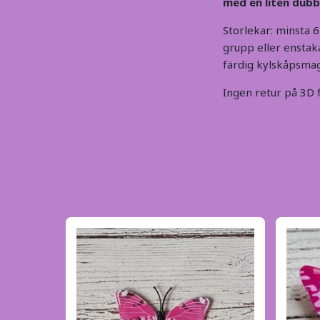
med en liten dubb
Storlekar: minsta 6
grupp eller enstaka
färdig kylskåpsmag
Ingen retur på 3D fj