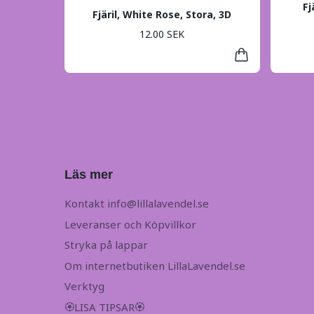
Fj
Fjäril, White Rose, Stora, 3D
12.00 SEK
Läs mer
Kontakt
info@lillalavendel.se
Leveranser och Köpvillkor
Stryka på lappar
Om internetbutiken LillaLavendel.se
Verktyg
🏵LISA TIPSAR🏵