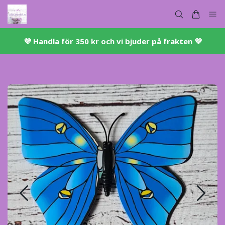
💜 ​Handla för 350 kr och vi bjuder på frakten 💜​