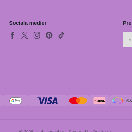
Sociala medier
Pre
© 2026 LillaLavendel.se
–
Powered by Quickbutik