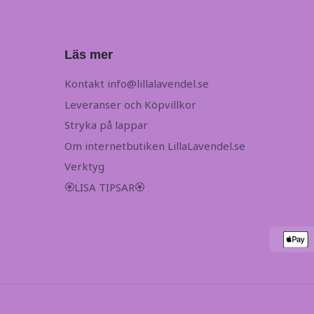
Läs mer
Kontakt
info@lillalavendel.se
Leveranser och Köpvillkor
Stryka på lappar
Om internetbutiken LillaLavendel.se
Verktyg
🏵LISA TIPSAR🏵