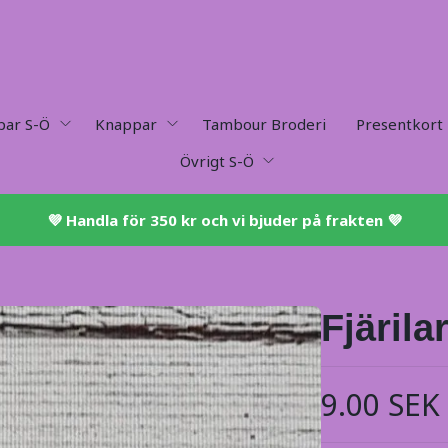
par S-Ö
Knappar
Tambour Broderi
Presentkort
Övrigt S-Ö
💜 ​Handla för 350 kr och vi bjuder på frakten 💜​
Fjärila
9.00 SEK