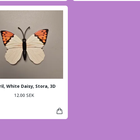
ril, White Daisy, Stora, 3D
12.00 SEK