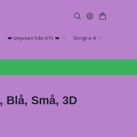
👑 Smycken från OTC 👑
Övrigt A-R
r, Blå, Små, 3D