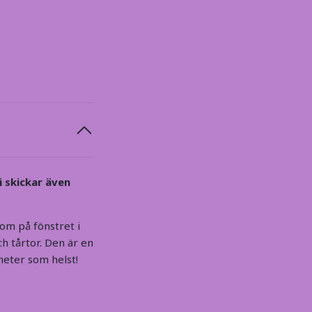
i skickar även
dom på fönstret i
ch tårtor. Den är en
heter som helst!