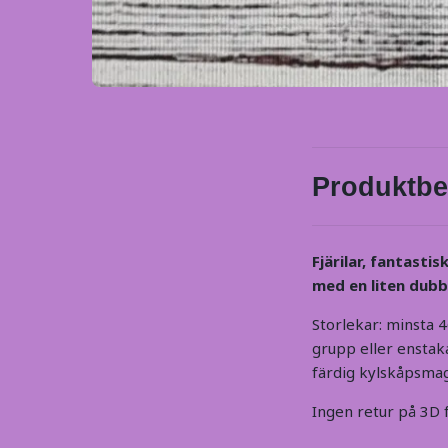
Produktbe
Fjärilar,
fantastisk
med en liten dubb
Storlekar: minsta 4
grupp eller enstaka
färdig kylskåpsmag
Ingen retur på 3D fj