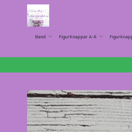
Band
FigurKnappar A-R
Figurknap