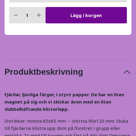
Lägg i korgen
Produktbeskrivning
Fjärilar, ljuvliga färger, i styvt papper. De har en liten
magnet på sig och vi skickar även med en liten
dubbelhäftande klisterlapp.
Storlekar: minsta 65x85 mm -- största 90x120 mm. Stuka
till fjärilarna klistra upp dom på fönstret i grupp eller
enstaka. Ta med till krogen och fäst på ditt glas! Dekorera