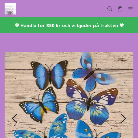
💜 ​Handla för 350 kr och vi bjuder på frakten 💜​