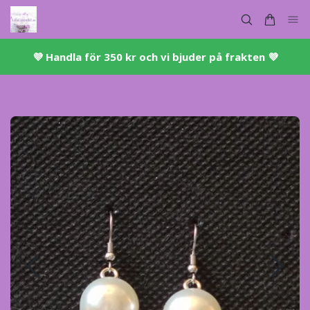
💜 ​Handla för 350 kr och vi bjuder på frakten 💜​