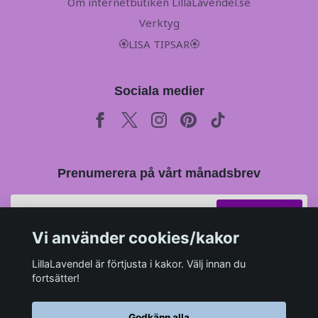
Om internetbutiken LillaLavendel.se
Verktyg
🏵LISA TIPSAR🏵
Sociala medier
Prenumerera på vårt månadsbrev
Prenumerera
Vi använder cookies/kakor
LillaLavendel är förtjusta i kakor. Välj innan du
fortsätter!
Godkänn alla