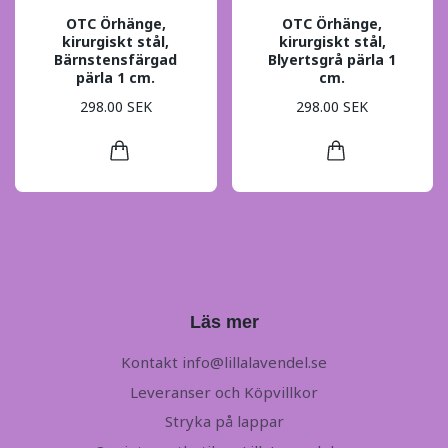
OTC Örhänge,
OTC Örhänge,
kirurgiskt stål,
kirurgiskt stål,
Bärnstensfärgad
Blyertsgrå pärla 1
pärla 1 cm.
cm.
298.00 SEK
298.00 SEK
Läs mer
Kontakt
info@lillalavendel.se
Leveranser och Köpvillkor
Stryka på lappar