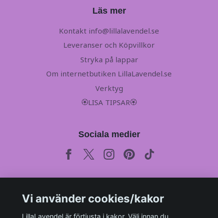
Läs mer
Kontakt
info@lillalavendel.se
Leveranser och Köpvillkor
Stryka på lappar
Om internetbutiken LillaLavendel.se
Verktyg
🏵LISA TIPSAR🏵
Sociala medier
Prenumerera på vårt månadsbrev
Vi använder cookies/kakor
LillaLavendel är förtjusta i kakor. Välj innan du
Prenumerera