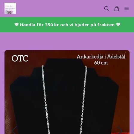
💜 ​Handla för 350 kr och vi bjuder på frakten 💜​