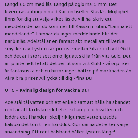
Längd: 60 cm med lås. Längd på öglorna: 5 mm. Det
levereras antingen med Karbinlåseller Stavlås. Möjlighet
finns för dig att välja vilket lås du vill ha. Skriv ett
meddelande när du kommer till Kassan i rutan: "Lämna ett
meddelande". Lämnar du inget meddelande blir det
Karbinlås. Ädelstål är en fantastiskt metall att tillverka
smycken av. Lystern är precis emellan Silver och vitt Guld
och det är i stort sett omöjligt att skilja från vitt Guld. Det
är ju inte helt fel att det ser ut som vitt Guld - våra priser
är fantastiska och du hittar inget bättre på marknaden än
våra bra priser. All lycka till dig - fina Du!
OTC = Kvinnlig design för vackra Du!
Ädelstål tål vatten och ett enkelt sätt att hålla halsbandet
rent är att ta diskmedel eller schampo och vatten och
löddra det i handen, skölj rikligt med vatten. Badda
halsbandet torrt i en handduk. Gör gärna det efter varje
användning. Ett rent halsband håller lystern länge!