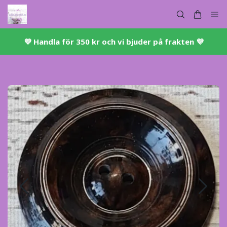
💜 ​Handla för 350 kr och vi bjuder på frakten 💜​