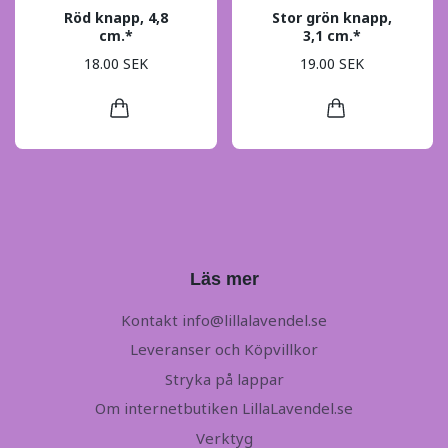
Röd knapp, 4,8
Stor grön knapp,
cm.*
3,1 cm.*
18.00 SEK
19.00 SEK
Läs mer
Kontakt
info@lillalavendel.se
Leveranser och Köpvillkor
Stryka på lappar
Om internetbutiken LillaLavendel.se
Verktyg