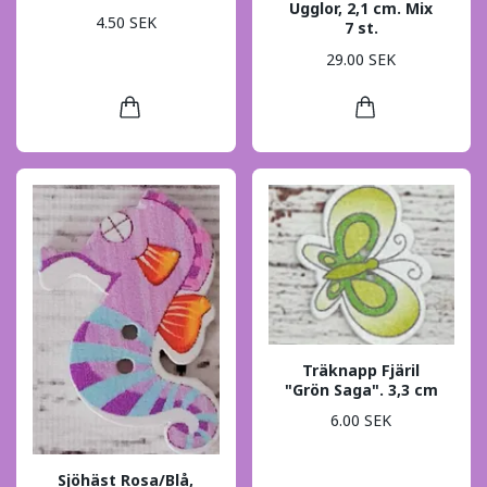
Ugglor, 2,1 cm. Mix
4.50 SEK
7 st.
29.00 SEK
Träknapp Fjäril
"Grön Saga". 3,3 cm
6.00 SEK
Sjöhäst Rosa/Blå,