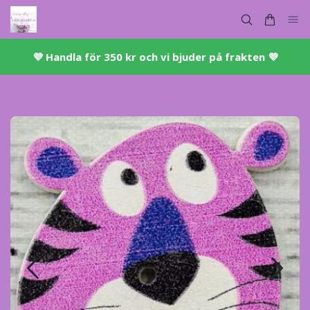
💜 ​Handla för 350 kr och vi bjuder på frakten 💜​