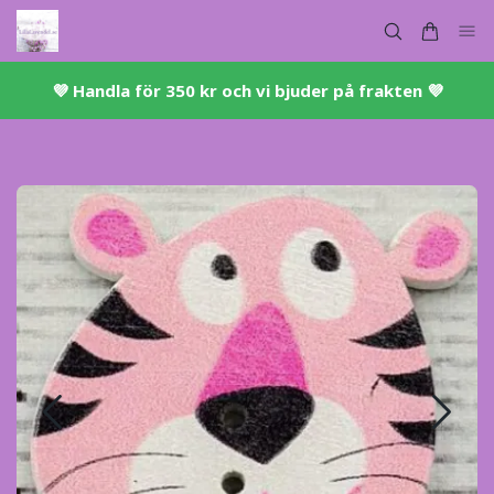
💜 ​Handla för 350 kr och vi bjuder på frakten 💜​