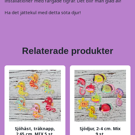
installationer med färgade tigrar. Det blir man glad av!
Ha det jättekul med detta söta djur!
Relaterade produkter
Sjöhäst, träknapp,
Sjödjur, 2-4 cm. Mix
2,65 cm. MIX 5 st.
9 st.