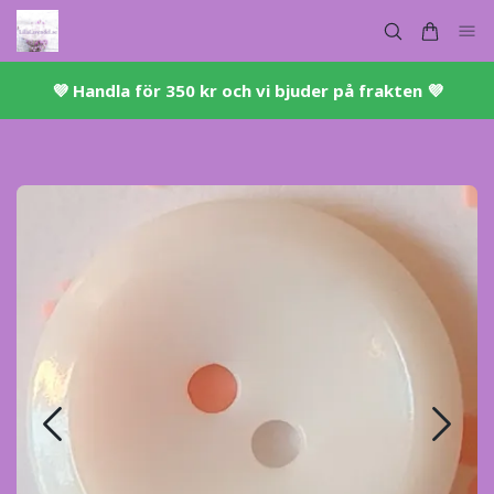
💜 ​Handla för 350 kr och vi bjuder på frakten 💜​