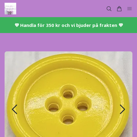
💜 ​Handla för 350 kr och vi bjuder på frakten 💜​