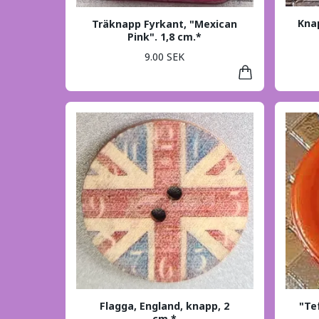
Knap
Träknapp Fyrkant, "Mexican
Pink". 1,8 cm.*
9.00 SEK
Flagga, England, knapp, 2
"Te
cm.*