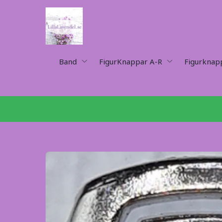
Band
FigurKnappar A-R
Figurknap