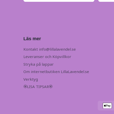
Läs mer
Kontakt
info@lillalavendel.se
Leveranser och Köpvillkor
Stryka på lappar
Om internetbutiken LillaLavendel.se
Verktyg
🏵LISA TIPSAR🏵