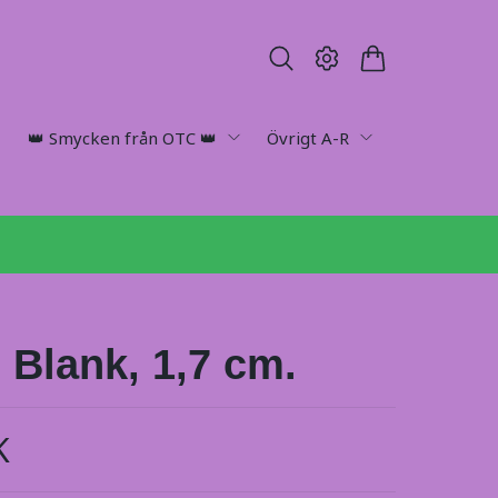
👑 Smycken från OTC 👑
Övrigt A-R
 Blank, 1,7 cm.
K