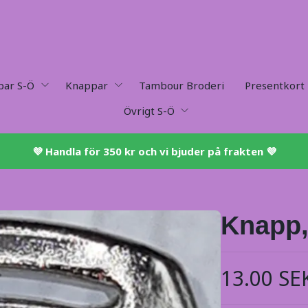
par S-Ö
Knappar
Tambour Broderi
Presentkort
Övrigt S-Ö
💜 ​Handla för 350 kr och vi bjuder på frakten 💜​
Knapp,
13.00 SE