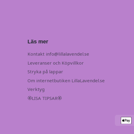
Läs mer
Kontakt
info@lillalavendel.se
Leveranser och Köpvillkor
Stryka på lappar
Om internetbutiken LillaLavendel.se
Verktyg
🏵LISA TIPSAR🏵