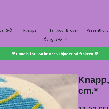
par S-Ö
Knappar
Tambour Broderi
Presentkort
Övrigt S-Ö
💜 ​Handla för 350 kr och vi bjuder på frakten 💜​
Knapp,
cm.*