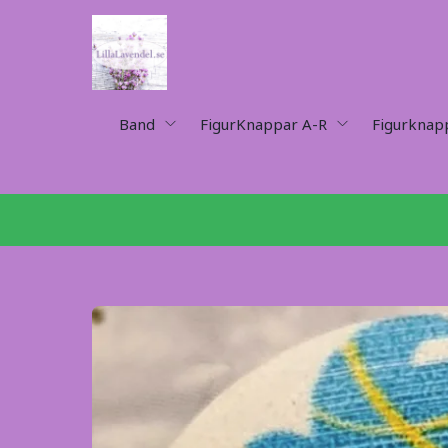
Band
FigurKnappar A-R
Figurknap