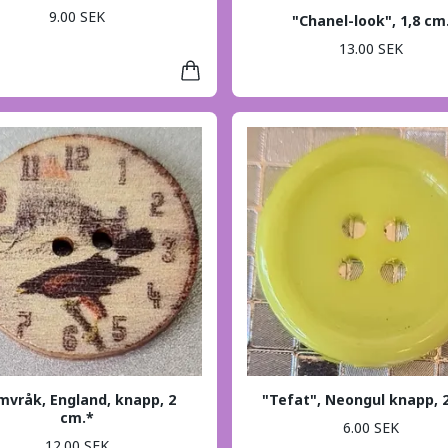
9.00 SEK
"Chanel-look", 1,8 cm
13.00 SEK
mvråk, England, knapp, 2
"Tefat", Neongul knapp, 
cm.*
6.00 SEK
12.00 SEK