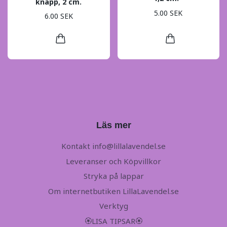
knapp, 2 cm.
5.00 SEK
6.00 SEK
Läs mer
Kontakt
info@lillalavendel.se
Leveranser och Köpvillkor
Stryka på lappar
Om internetbutiken LillaLavendel.se
Verktyg
🏵LISA TIPSAR🏵