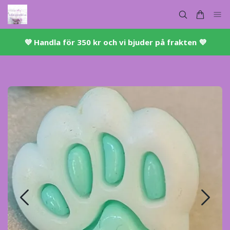
💜 ​Handla för 350 kr och vi bjuder på frakten 💜​