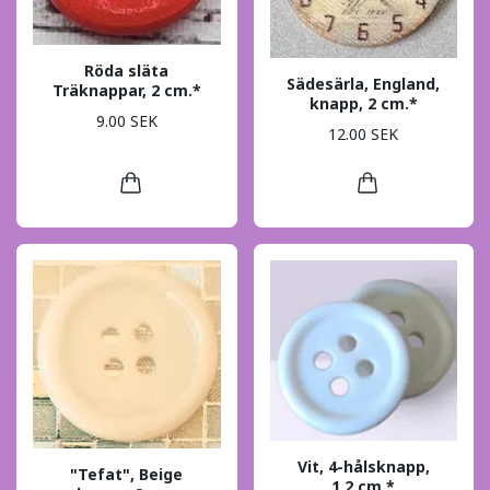
Röda släta
Sädesärla, England,
Träknappar, 2 cm.*
knapp, 2 cm.*
9.00 SEK
12.00 SEK
Vit, 4-hålsknapp,
"Tefat", Beige
1,2 cm.*