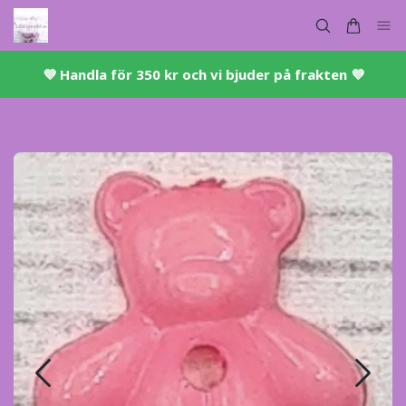
💜 ​Handla för 350 kr och vi bjuder på frakten 💜​