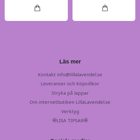
Läs mer
Kontakt
info@lillalavendel.se
Leveranser och Köpvillkor
Stryka på lappar
Om internetbutiken LillaLavendel.se
Verktyg
🏵LISA TIPSAR🏵