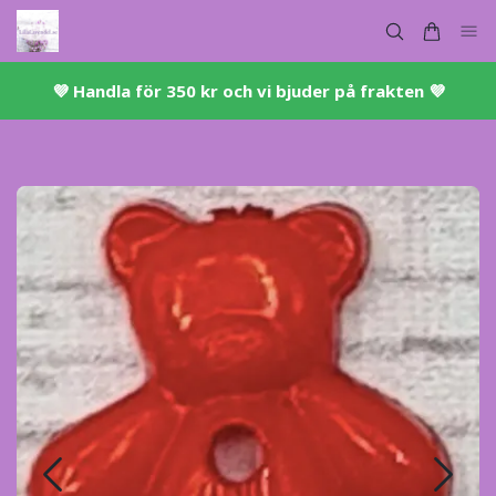
💜 ​Handla för 350 kr och vi bjuder på frakten 💜​