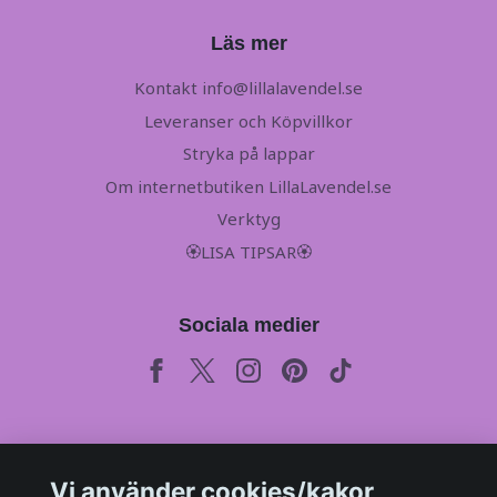
Läs mer
Kontakt
info@lillalavendel.se
Leveranser och Köpvillkor
Stryka på lappar
Om internetbutiken LillaLavendel.se
Verktyg
🏵LISA TIPSAR🏵
Sociala medier
Prenumerera på vårt månadsbrev
Vi använder cookies/kakor