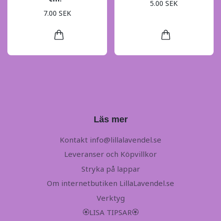
5.00 SEK
7.00 SEK
Läs mer
Kontakt
info@lillalavendel.se
Leveranser och Köpvillkor
Stryka på lappar
Om internetbutiken LillaLavendel.se
Verktyg
🏵LISA TIPSAR🏵