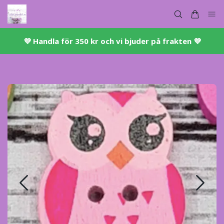
💜 ​Handla för 350 kr och vi bjuder på frakten 💜​