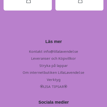
Läs mer
Kontakt
info@lillalavendel.se
Leveranser och Köpvillkor
Stryka på lappar
Om internetbutiken LillaLavendel.se
Verktyg
🏵LISA TIPSAR🏵
Sociala medier