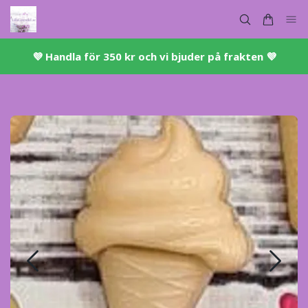
💜 ​Handla för 350 kr och vi bjuder på frakten 💜​