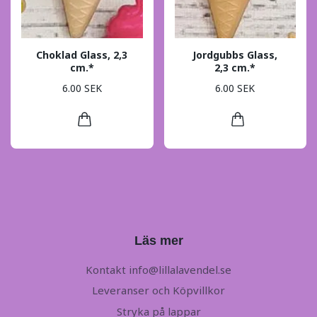
Choklad Glass, 2,3
Jordgubbs Glass,
cm.*
2,3 cm.*
6.00 SEK
6.00 SEK
Läs mer
Kontakt
info@lillalavendel.se
Leveranser och Köpvillkor
Stryka på lappar