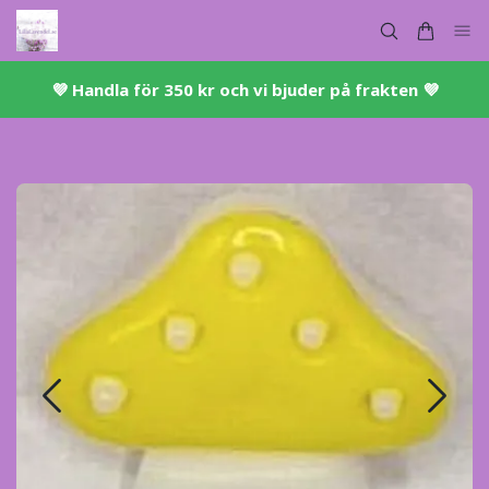
💜 ​Handla för 350 kr och vi bjuder på frakten 💜​