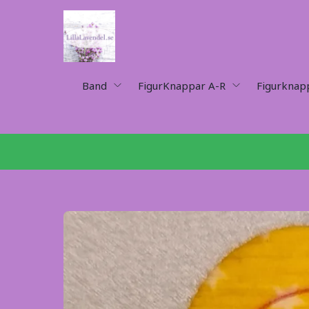
Band
FigurKnappar A-R
Figurknap