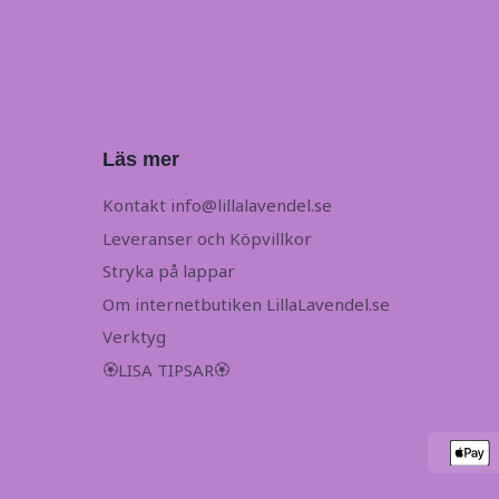
Läs mer
Kontakt
info@lillalavendel.se
Leveranser och Köpvillkor
Stryka på lappar
Om internetbutiken LillaLavendel.se
Verktyg
🏵LISA TIPSAR🏵