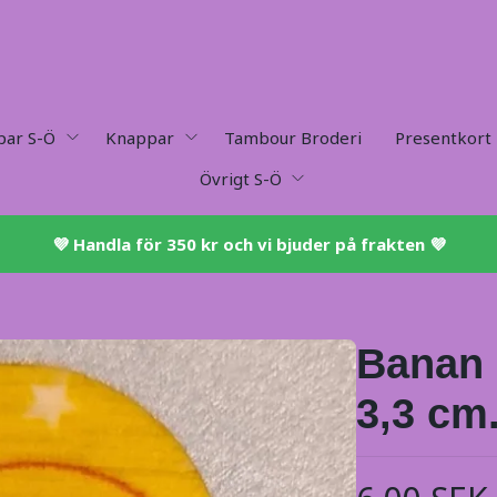
par S-Ö
Knappar
Tambour Broderi
Presentkort
Övrigt S-Ö
💜 ​Handla för 350 kr och vi bjuder på frakten 💜​
Banan 
3,3 cm.