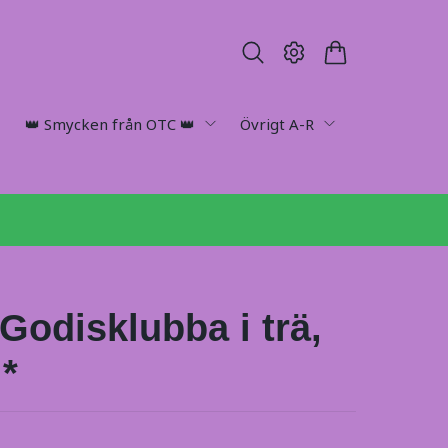
👑 Smycken från OTC 👑
Övrigt A-R
Godisklubba i trä,
*