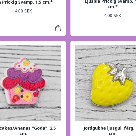
Ljusblå Prickig Svamp, 
å Prickig Svamp, 1,5 cm.*
cm.*
4.00 SEK
4.00 SEK
cakes/Ananas "Goda", 2,5
Jordgubbe ljusgul, färg, 
cm.
cm.