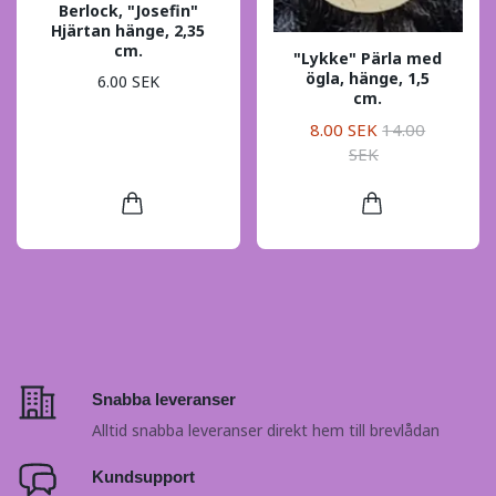
Berlock, "Josefin"
Hjärtan hänge, 2,35
cm.
"Lykke" Pärla med
ögla, hänge, 1,5
6.00 SEK
cm.
8.00 SEK
14.00
SEK
Snabba leveranser
Alltid snabba leveranser direkt hem till brevlådan
Kundsupport