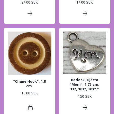
24.00 SEK
14.00 SEK
Berlock, Hjärta
"Chanel-look", 1,8
"Mom", 1,75 cm.
cm.
1st, 10st, 20st.*
13.00 SEK
4.50 SEK