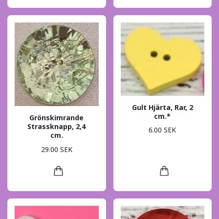
Gult Hjärta, Rar, 2
cm.*
Grönskimrande
Strassknapp, 2,4
6.00 SEK
cm.
29.00 SEK