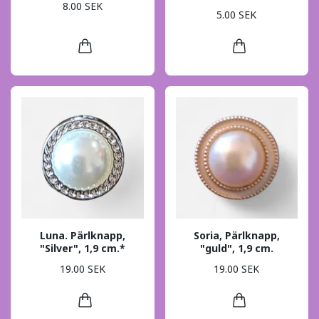
8.00 SEK
5.00 SEK
Luna. Pärlknapp,
Soria, Pärlknapp,
"Silver", 1,9 cm.*
"guld", 1,9 cm.
19.00 SEK
19.00 SEK