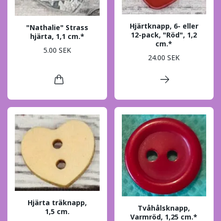
Hjärtknapp, 6- eller
"Nathalie" Strass
12-pack, "Röd", 1,2
hjärta, 1,1 cm.*
cm.*
5.00 SEK
24.00 SEK
Hjärta träknapp,
Tvåhålsknapp,
1,5 cm.
Varmröd, 1,25 cm.*