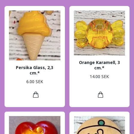
Orange Karamell, 3
Persika Glass, 2,3
cm.*
cm.*
14.00 SEK
6.00 SEK