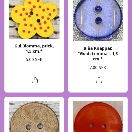
Gul Blomma, prick,
Blåa Knappar,
1,5 cm.*
"Guldstrimma", 1,3
cm.*
5.00 SEK
7.00 SEK