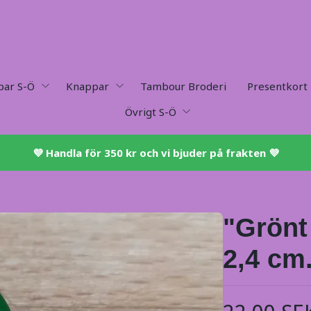
par S-Ö
Knappar
Tambour Broderi
Presentkort
Övrigt S-Ö
💜 ​Handla för 350 kr och vi bjuder på frakten 💜​
"Grönt
2,4 cm.