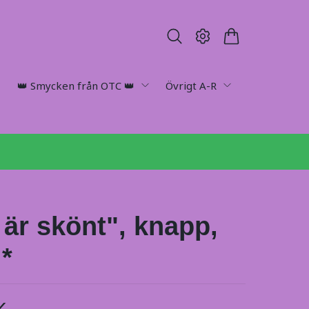
👑 Smycken från OTC 👑
Övrigt A-R
 är skönt", knapp,
*