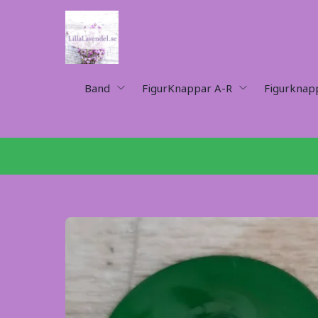
Band
FigurKnappar A-R
Figurknap