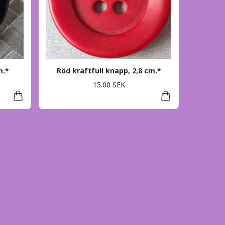
m.*
Röd kraftfull knapp, 2,8 cm.*
15.00 SEK