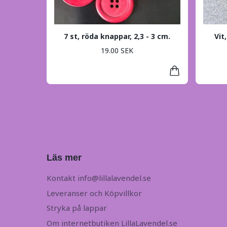
7 st, röda knappar, 2,3 - 3 cm.
Vit
19.00 SEK
Läs mer
Kontakt
info@lillalavendel.se
Leveranser och Köpvillkor
Stryka på lappar
Om internetbutiken LillaLavendel.se