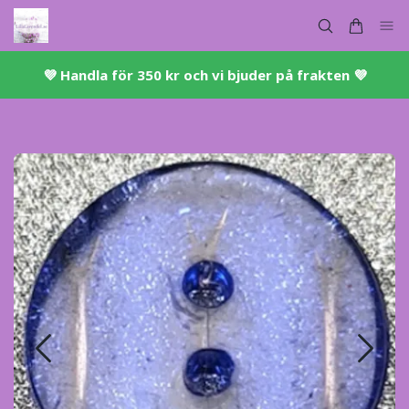
💜 ​Handla för 350 kr och vi bjuder på frakten 💜​