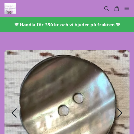
💜 ​Handla för 350 kr och vi bjuder på frakten 💜​