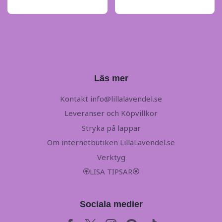
Läs mer
Kontakt
info@lillalavendel.se
Leveranser och Köpvillkor
Stryka på lappar
Om internetbutiken LillaLavendel.se
Verktyg
🏵LISA TIPSAR🏵
Sociala medier