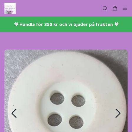
💜 ​Handla för 350 kr och vi bjuder på frakten 💜​