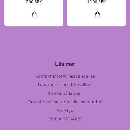
7.00 SEK
19.00 SEK
Läs mer
Kontakt
info@lillalavendel.se
Leveranser och Köpvillkor
Stryka på lappar
Om internetbutiken LillaLavendel.se
Verktyg
🏵LISA TIPSAR🏵