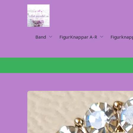
Band
FigurKnappar A-R
Figurknap