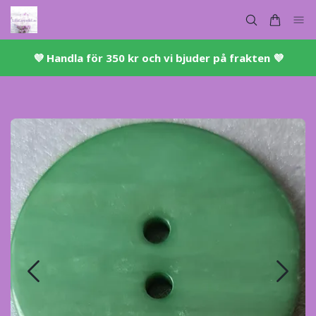
💜 ​Handla för 350 kr och vi bjuder på frakten 💜​