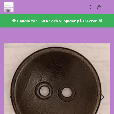
💜 ​Handla för 350 kr och vi bjuder på frakten 💜​