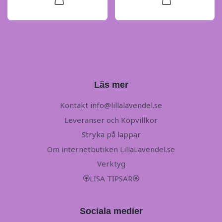
Läs mer
Kontakt
info@lillalavendel.se
Leveranser och Köpvillkor
Stryka på lappar
Om internetbutiken LillaLavendel.se
Verktyg
🏵LISA TIPSAR🏵
Sociala medier