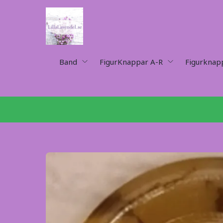
Band
FigurKnappar A-R
Figurknap