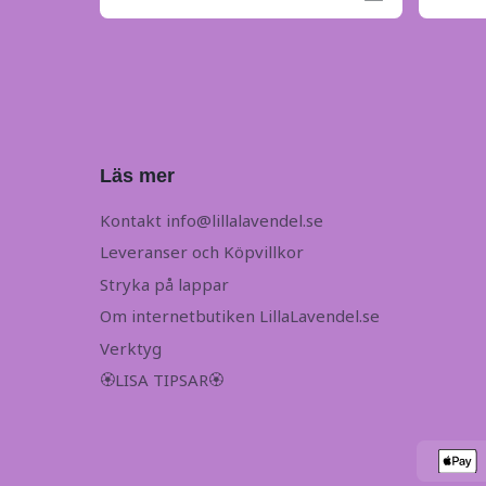
Läs mer
Kontakt
info@lillalavendel.se
Leveranser och Köpvillkor
Stryka på lappar
Om internetbutiken LillaLavendel.se
Verktyg
🏵LISA TIPSAR🏵