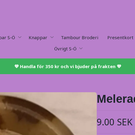
par S-Ö
Knappar
Tambour Broderi
Presentkort
Övrigt S-Ö
💜 ​Handla för 350 kr och vi bjuder på frakten 💜​
Melera
9.00 SEK