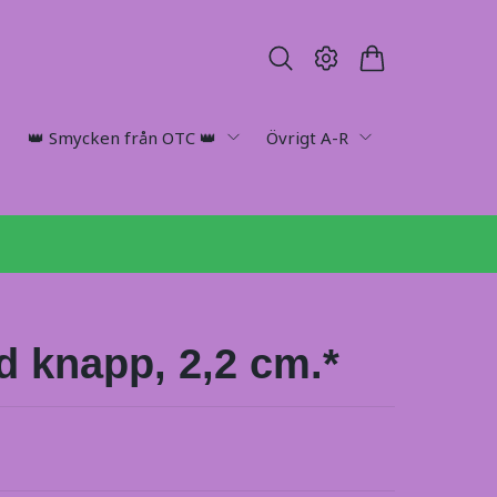
👑 Smycken från OTC 👑
Övrigt A-R
d knapp, 2,2 cm.*