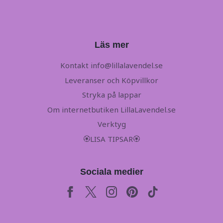
Läs mer
Kontakt
info@lillalavendel.se
Leveranser och Köpvillkor
Stryka på lappar
Om internetbutiken LillaLavendel.se
Verktyg
🏵LISA TIPSAR🏵
Sociala medier