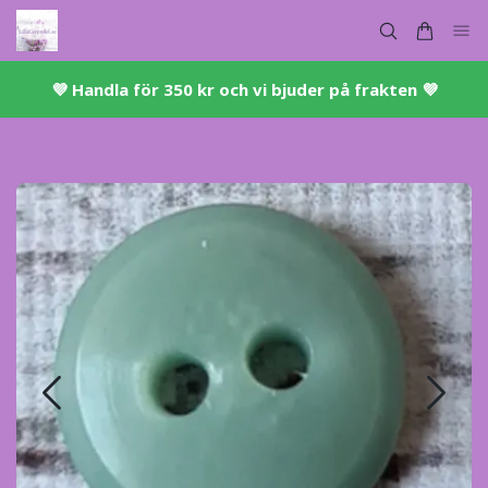
💜 ​Handla för 350 kr och vi bjuder på frakten 💜​