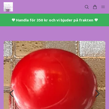
💜 ​Handla för 350 kr och vi bjuder på frakten 💜​