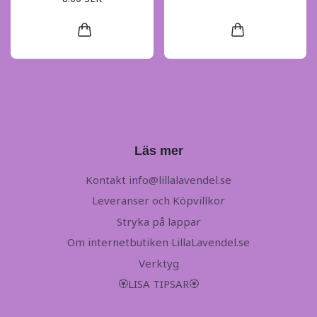
Läs mer
Kontakt
info@lillalavendel.se
Leveranser och Köpvillkor
Stryka på lappar
Om internetbutiken LillaLavendel.se
Verktyg
🏵LISA TIPSAR🏵