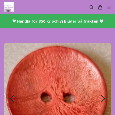
💜 ​Handla för 350 kr och vi bjuder på frakten 💜​