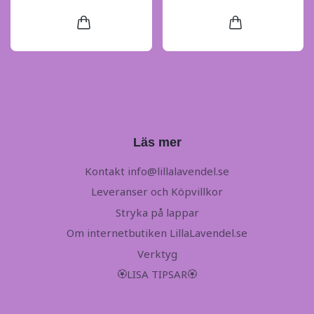
Läs mer
Kontakt
info@lillalavendel.se
Leveranser och Köpvillkor
Stryka på lappar
Om internetbutiken LillaLavendel.se
Verktyg
🏵LISA TIPSAR🏵