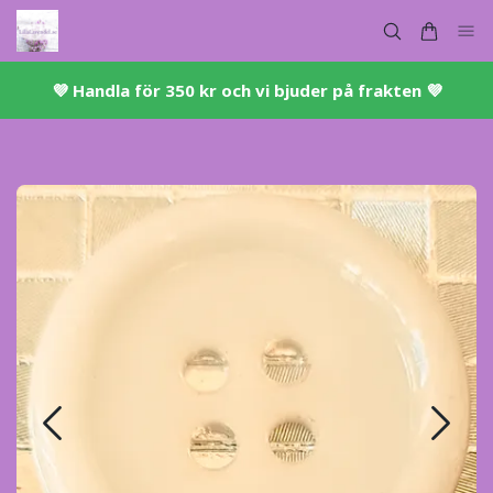
💜 ​Handla för 350 kr och vi bjuder på frakten 💜​