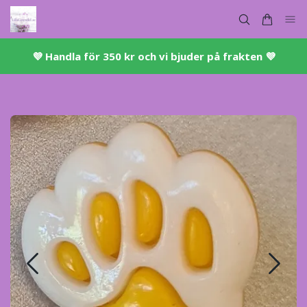
💜 ​Handla för 350 kr och vi bjuder på frakten 💜​