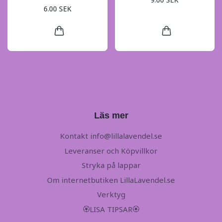
6.00 SEK
Läs mer
Kontakt
info@lillalavendel.se
Leveranser och Köpvillkor
Stryka på lappar
Om internetbutiken LillaLavendel.se
Verktyg
🏵LISA TIPSAR🏵