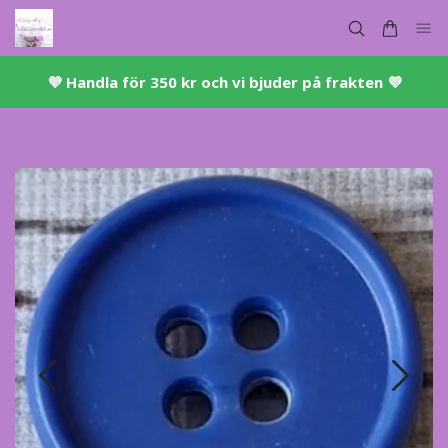
💜 ​Handla för 350 kr och vi bjuder på frakten 💜​