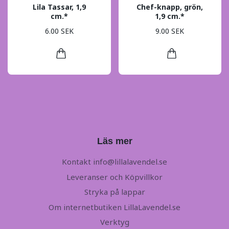
Lila Tassar, 1,9
Chef-knapp, grön,
cm.*
1,9 cm.*
6.00 SEK
9.00 SEK
Läs mer
Kontakt
info@lillalavendel.se
Leveranser och Köpvillkor
Stryka på lappar
Om internetbutiken LillaLavendel.se
Verktyg