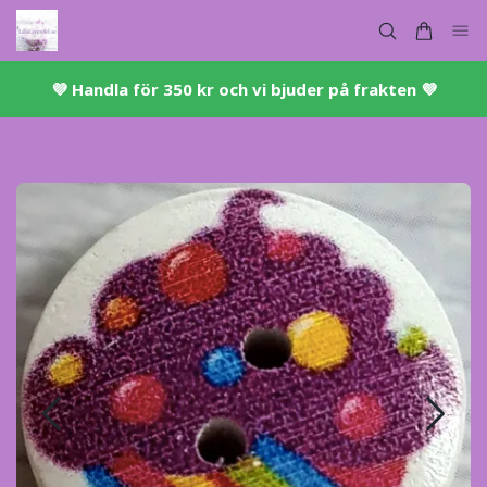
💜 ​Handla för 350 kr och vi bjuder på frakten 💜​