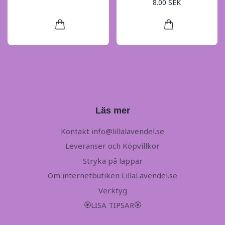
8.00 SEK
Läs mer
Kontakt
info@lillalavendel.se
Leveranser och Köpvillkor
Stryka på lappar
Om internetbutiken LillaLavendel.se
Verktyg
🏵LISA TIPSAR🏵