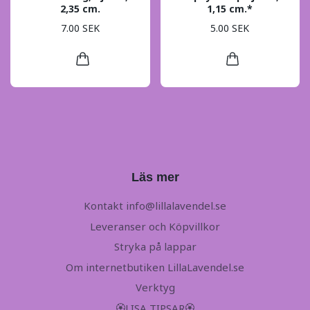
2,35 cm.
1,15 cm.*
7.00 SEK
5.00 SEK
Läs mer
Kontakt
info@lillalavendel.se
Leveranser och Köpvillkor
Stryka på lappar
Om internetbutiken LillaLavendel.se
Verktyg
🏵LISA TIPSAR🏵