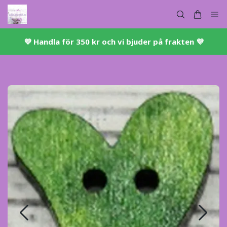
💜 ​Handla för 350 kr och vi bjuder på frakten 💜​