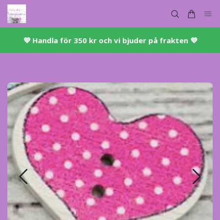
💜 ​Handla för 350 kr och vi bjuder på frakten 💜​