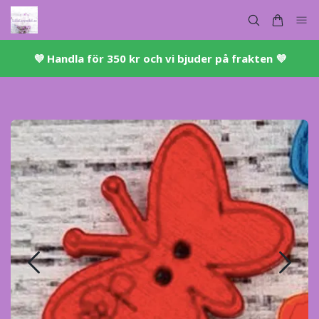
💜 ​Handla för 350 kr och vi bjuder på frakten 💜​