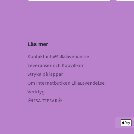
Läs mer
Kontakt
info@lillalavendel.se
Leveranser och Köpvillkor
Stryka på lappar
Om internetbutiken LillaLavendel.se
Verktyg
🏵LISA TIPSAR🏵