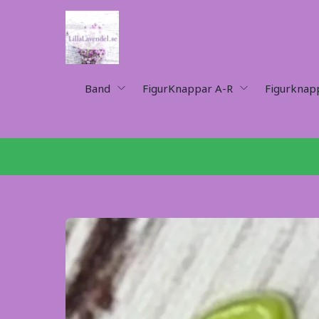
Band
FigurKnappar A-R
Figurknap