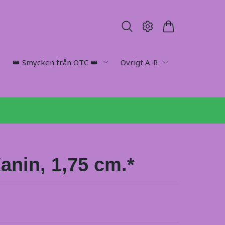
👑 Smycken från OTC 👑
Övrigt A-R
anin, 1,75 cm.*