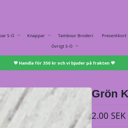
par S-Ö
Knappar
Tambour Broderi
Presentkort
Övrigt S-Ö
💜 ​Handla för 350 kr och vi bjuder på frakten 💜​
Grön K
2.00 SEK