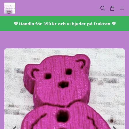
💜 ​Handla för 350 kr och vi bjuder på frakten 💜​