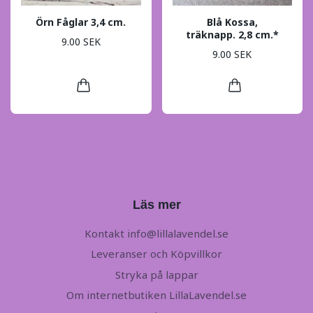
Örn Fåglar 3,4 cm.
Blå Kossa,
träknapp. 2,8 cm.*
9.00 SEK
9.00 SEK
Läs mer
Kontakt
info@lillalavendel.se
Leveranser och Köpvillkor
Stryka på lappar
Om internetbutiken LillaLavendel.se