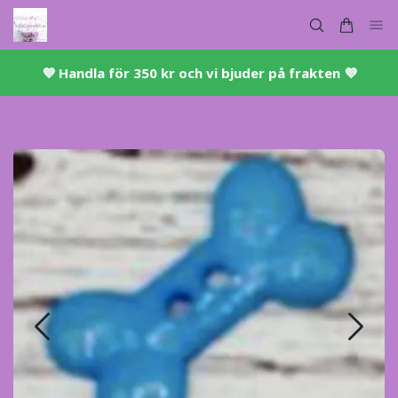
💜 ​Handla för 350 kr och vi bjuder på frakten 💜​