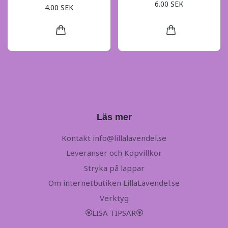
6.00 SEK
4.00 SEK
Läs mer
Kontakt
info@lillalavendel.se
Leveranser och Köpvillkor
Stryka på lappar
Om internetbutiken LillaLavendel.se
Verktyg
🏵LISA TIPSAR🏵