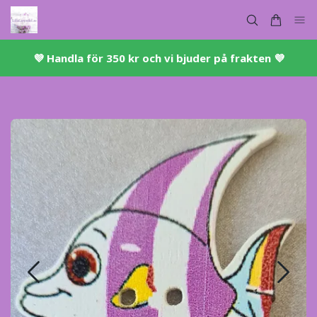
💜 ​Handla för 350 kr och vi bjuder på frakten 💜​